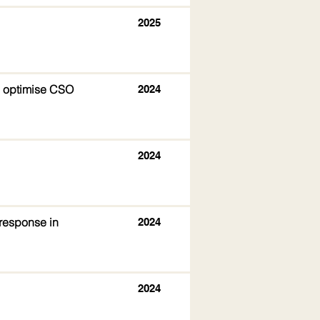
2025
d optimise CSO
2024
2024
 response in
2024
2024