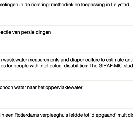
tingen in de riolering: methodiek en toepassing in Lelystad
pectie van persleidingen
n wastewater measurements and diaper culture to estimate anti
ties for people with intellectual disabilities: The GIRAF-MIC stu
 schoon water naar het oppervlaktewater
in een Rotterdams verpleeghuis leidde tot 'diepgaand' multidis