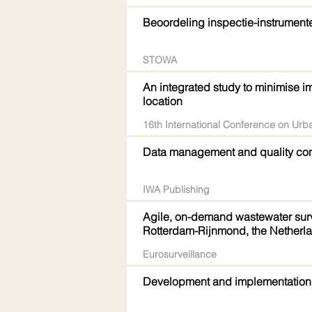
Beoordeling inspectie-instrument
STOWA
An integrated study to minimise 
location
16th International Conference on Urb
Data management and quality con
IWA Publishing
Agile, on-demand wastewater surve
Rotterdam-Rijnmond, the Netherla
Eurosurveillance
Development and implementation o