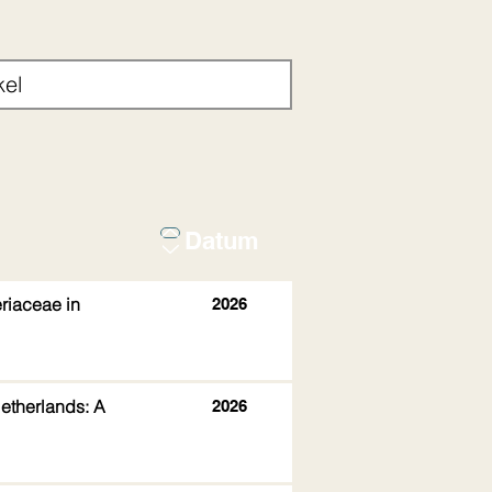
Datum
riaceae in
2026
Netherlands: A
2026