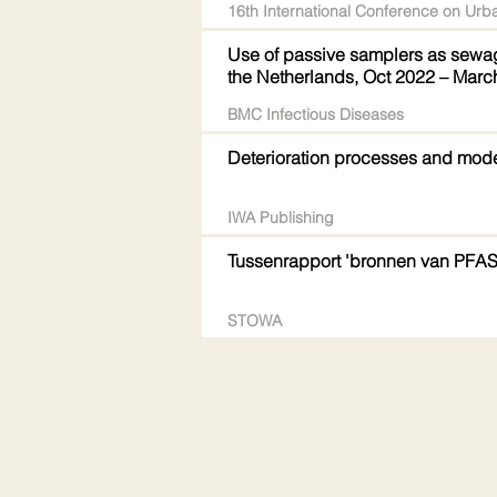
16th International Conference on Urb
Use of passive samplers as sewage
the Netherlands, Oct 2022 – Marc
BMC Infectious Diseases
Deterioration processes and mode
IWA Publishing
Tussenrapport 'bronnen van PFAS 
STOWA