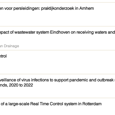
en voor persleidingen: praktijkonderzoek in Arnhem
impact of wastewater system Eindhoven on receiving waters an
an Drainage
trol
illance of virus infections to support pandemic and outbreak
nds, 2020 to 2022
f a large-scale Real Time Control system in Rotterdam