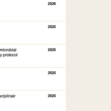
2026
2025
microbial
2025
dy protocol
2025
ciplinair
2025