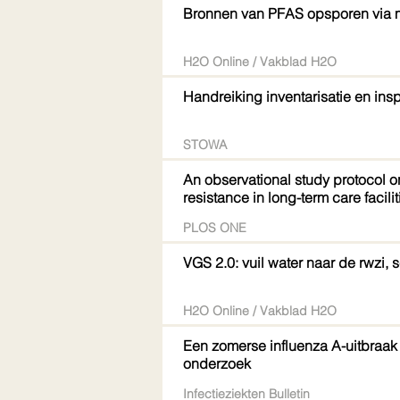
Bronnen van PFAS opsporen via me
H2O Online / Vakblad H2O
Handreiking inventarisatie en ins
STOWA
An observational study protocol o
resistance in long-term care facili
PLOS ONE
VGS 2.0: vuil water naar de rwzi,
H2O Online / Vakblad H2O
Een zomerse influenza A-uitbraak 
onderzoek
Infectieziekten Bulletin